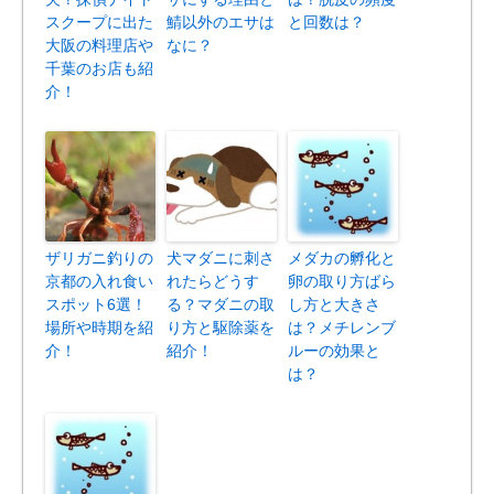
スクープに出た
鯖以外のエサは
と回数は？
大阪の料理店や
なに？
千葉のお店も紹
介！
ザリガニ釣りの
犬マダニに刺さ
メダカの孵化と
京都の入れ食い
れたらどうす
卵の取り方ばら
スポット6選！
る？マダニの取
し方と大きさ
場所や時期を紹
り方と駆除薬を
は？メチレンブ
介！
紹介！
ルーの効果と
は？