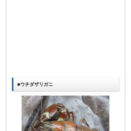
■ウチダザリガニ