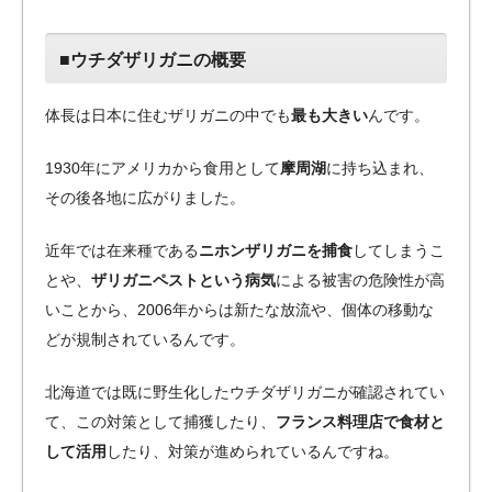
■ウチダザリガニの概要
体長は日本に住むザリガニの中でも
最も大きい
んです。
1930年にアメリカから食用として
摩周湖
に持ち込まれ、
その後各地に広がりました。
近年では在来種である
ニホンザリガニを捕食
してしまうこ
とや、
ザリガニペストという病気
による被害の危険性が高
いことから、2006年からは新たな放流や、個体の移動な
どが規制されているんです。
北海道では既に野生化したウチダザリガニが確認されてい
て、この対策として捕獲したり、
フランス料理店で食材と
して活用
したり、対策が進められているんですね。