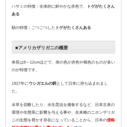
ハサミの特徴：全体的に鮮やかな赤色で、
トゲがたくさん
ある
額の特徴：ごつごつした
トゲがたくさんある
■アメリカザリガニの概要
体長は8～12cmほどで、体の色が赤色や褐色のものが多い
のが特徴です。
1927年に
ウシガエルの餌
として日本に持ち込まれまし
た。
水草を切断したり、水生昆虫を捕食するなど、日本古来の
環境や生態系に影響を与える事や、在来種のニホンザリガ
ニの生態を脅かす存在になっていることから、日本の
侵略