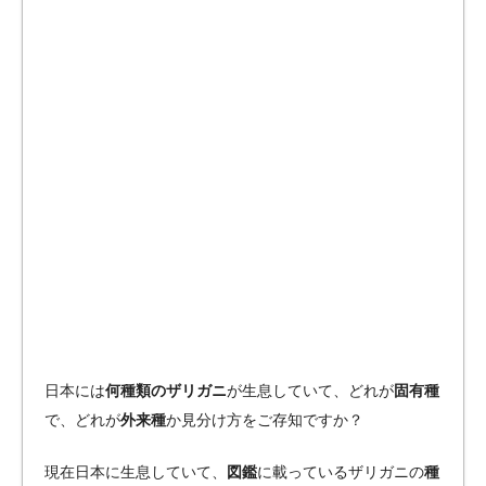
日本には
何種類のザリガニ
が生息していて、どれが
固有種
で、どれが
外来種
か見分け方をご存知ですか？
現在日本に生息していて、
図鑑
に載っているザリガニの
種