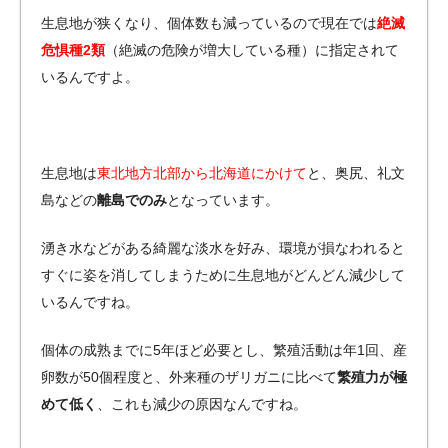
生息地が狭くなり、個体数も減っているので現在では
絶滅
危惧種2類
（絶滅の危険が増大している種）に指定されて
いるんですよ。
生息地は
東北地方北部から北海道にかけて
と、奥尻、礼文
島などの
離島でのみ
となっています。
湧き水などがある綺麗な淡水を好み、環境が損なわれると
すぐに姿を消してしまうために生息地がどんどん減少して
いるんですね。
個体の成熟までに5年ほど必要とし、繁殖活動は年1回、産
卵数が50個程度と、外来種のザリガニに比べて
繁殖力が極
めて低く
、これも減少の原因なんですね。