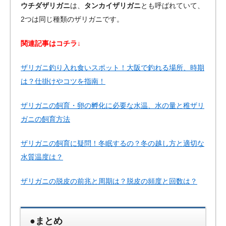
ウチダザリガニ
は、
タンカイザリガニ
とも呼ばれていて、
2つは同じ種類のザリガニです。
関連記事はコチラ↓
ザリガニ釣り入れ食いスポット！大阪で釣れる場所、時期
は？仕掛けやコツを指南！
ザリガニの飼育・卵の孵化に必要な水温、水の量と稚ザリ
ガニの飼育方法
ザリガニの飼育に疑問！冬眠するの？冬の越し方と適切な
水質温度は？
ザリガニの脱皮の前兆と周期は？脱皮の頻度と回数は？
●まとめ