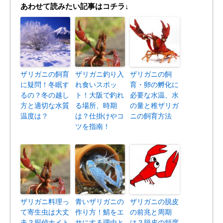
あわせて読みたい記事はコチラ↓
ザリガニの飼育
ザリガニ釣り入
ザリガニの飼
に疑問！冬眠す
れ食いスポッ
育・卵の孵化に
るの？冬の越し
ト！大阪で釣れ
必要な水温、水
方と適切な水質
る場所、時期
の量と稚ザリガ
温度は？
は？仕掛けやコ
ニの飼育方法
ツを指南！
ザリガニ料理っ
青いザリガニの
ザリガニの脱皮
て寄生虫は大丈
作り方！鯖をエ
の前兆と周期
夫？探偵ナイト
サにする理由と
は？脱皮の頻度