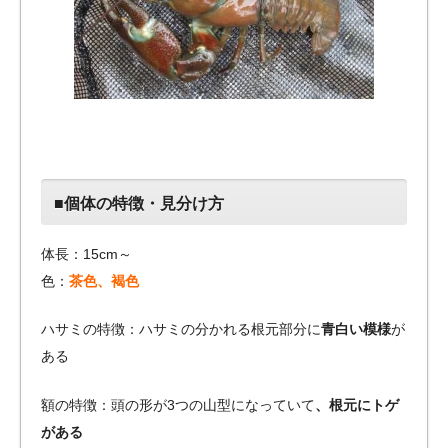
■個体の特徴・見分け方
体長：15cm～
色：
茶色、褐色
ハサミの特徴：ハサミの分かれる根元部分に
青白い模様
が
ある
額の特徴：頭の形が3つの山型になっていて
、根元にトゲ
がある