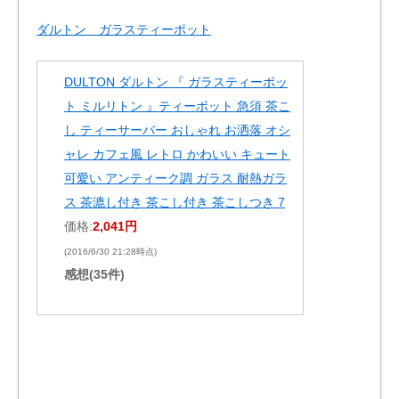
ダルトン ガラスティーポット
DULTON ダルトン 『 ガラスティーポッ
ト ミルリトン 』ティーポット 急須 茶こ
し ティーサーバー おしゃれ お洒落 オシ
ャレ カフェ風 レトロ かわいい キュート
可愛い アンティーク調 ガラス 耐熱ガラ
ス 茶漉し付き 茶こし付き 茶こしつき 7
価格:
2,041円
(2016/6/30 21:28時点)
感想(35件)