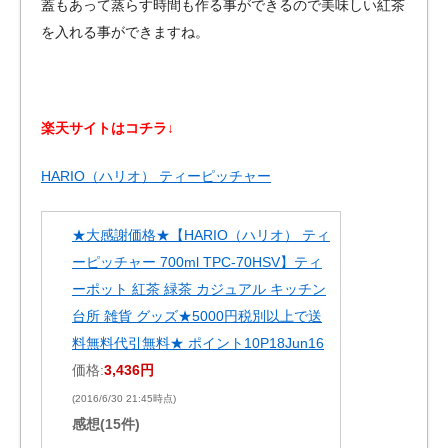
蓋もあって蒸らす時間も作る事ができるので美味しい紅茶
を入れる事ができますね。
楽天サイトはコチラ↓
HARIO（ハリオ） ティーピッチャー
★大感謝価格★【HARIO（ハリオ） ティ
ーピッチャー 700ml TPC-70HSV】ティ
ーポット 紅茶 緑茶 カジュアル キッチン
台所 雑貨 グッズ★5000円税別以上で送
料無料代引無料★ ポイント10P18Jun16
価格:
3,436円
(2016/6/30 21:45時点)
感想(15件)