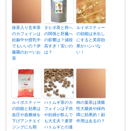
抹茶入り玄米茶
タヒボ茶と癌へ
ルイボスティー
のカフェインは
の関係と肝臓へ
の効能は水出し
妊娠中や授乳中
の影響は？値段
にすると美容効
でもいいの？伊
高すぎ！安いの
果がハンパな
藤園のおーいお
は？
い！
茶
ルイボスティー
ハトムギ茶のカ
柿の葉茶は潰瘍
の効能と効果は
フェインは子供
性大腸炎や緑内
血圧や血糖値を
や妊婦が飲んで
障に効果的！副
下げアンチエイ
も大丈夫？麦芽
作用はあるの？
ジングにも期
ハトムギとの違