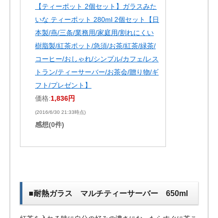
【ティーポット 2個セット】ガラスみた
いな ティーポット 280ml 2個セット【日
本製/燕/三条/業務用/家庭用/割れにくい
樹脂製/紅茶ポット/急須/お茶/紅茶/緑茶/
コーヒー/おしゃれ/シンプル/カフェ/レス
トラン/ティーサーバー/お茶会/贈り物/ギ
フト/プレゼント】
価格:
1,836円
(2016/6/30 21:33時点)
感想(0件)
■耐熱ガラス マルチティーサーバー 650ml