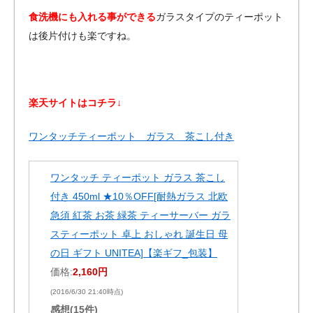
食洗機にも入れる事ができる
ガラスタイプのティーポット
は後片付けも楽ですね。
楽天サイトはコチラ↓
ワンタッチティーポット ガラス 茶こし付き
ワンタッチ ティーポット ガラス 茶こし
付き 450ml ★10％OFF[耐熱ガラス 北欧
急須 紅茶 お茶 緑茶 ティーサーバー ガラ
スティーポット 卓上 おしゃれ 誕生日 母
の日 ギフト UNITEA]【楽ギフ_包装】
価格:
2,160円
(2016/6/30 21:40時点)
感想(15件)