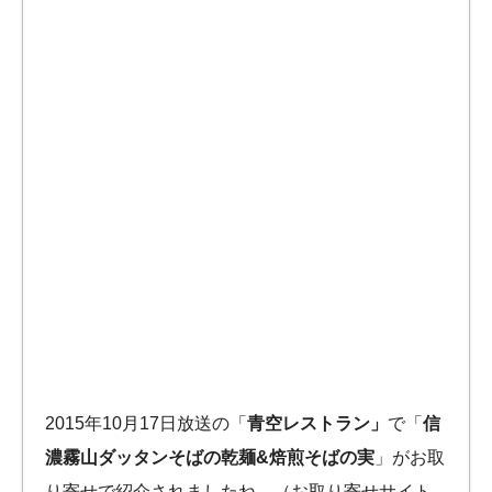
2015年10月17日放送の「
青空レストラン」
で「
信
濃霧山ダッタンそばの乾麺&焙煎そばの実
」がお取
り寄せで紹介されましたね。（お取り寄せサイト