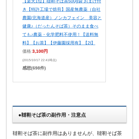
【楽天1位】韃靼そば茶500g袋 おまけ付
き【特許工場で焙煎】国産無農薬（自社
農園/北海道産）ノンカフェイン 美容と
健康♪（だったんそば茶）そのまま食べ
ても♪農薬・化学肥料不使用！【送料無
料】【お茶】【伊藤園採用有】【2l】
価格:
3,100円
(2015/10/17 22:41時点)
感想(698件)
●韃靼そば茶の副作用・注意点
韃靼そば茶に副作用はありませんが、韃靼そば茶