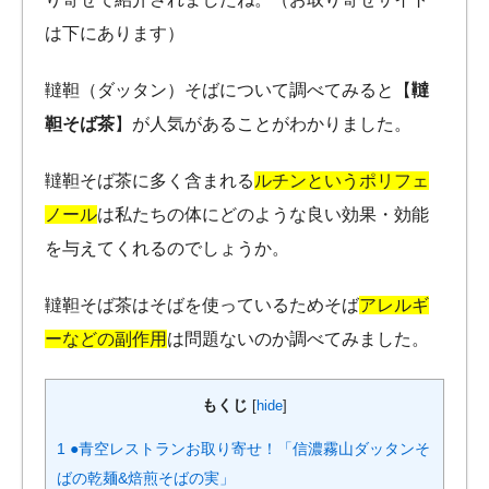
は下にあります）
韃靼（ダッタン）そばについて調べてみると【
韃
靼そば茶
】が人気があることがわかりました。
韃靼そば茶に多く含まれる
ルチンというポリフェ
ノール
は私たちの体にどのような良い効果・効能
を与えてくれるのでしょうか。
韃靼そば茶はそばを使っているためそば
アレルギ
ーなどの副作用
は問題ないのか調べてみました。
もくじ
[
hide
]
1
●青空レストランお取り寄せ！「信濃霧山ダッタンそ
ばの乾麺&焙煎そばの実」