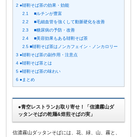
2
●韃靼そば茶の効果・効能
2.1
■ルチンが豊富
2.2
■毛細血管を強くして動脈硬化を改善
2.3
■糖尿病の予防・改善
2.4
■美容効果もある韃靼そば茶
2.5
■韃靼そば茶はノンカフェイン・ノンカロリー
3
●韃靼そば茶の副作用・注意点
4
●韃靼そば茶とは
5
●韃靼そば茶の味わい
6
●まとめ
●青空レストランお取り寄せ！「信濃霧山ダ
ッタンそばの乾麺&焙煎そばの実」
信濃霧山ダッタンそばには、花、緑、山、霧と、