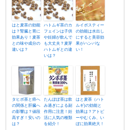
はと麦茶の効能
ハトムギ茶のカ
ルイボスティー
は？腎臓と胃に
フェインは子供
の効能は水出し
効果あり！麦茶
や妊婦が飲んで
にすると美容効
との味や成分の
も大丈夫？麦芽
果がハンパな
違いは？
ハトムギとの違
い！
いは？
タヒボ茶と癌へ
たんぽぽ茶は飲
はと麦茶（ハト
の関係と肝臓へ
み過ぎによる副
ムギ)の効能と
の影響は？値段
作用に注意！妊
効果は？アトピ
高すぎ！安いの
活に人気の種類
ーやむくみ、い
は？
を紹介！
ぼに効果絶大！