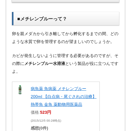
■メチレンブルーって？
卵を親メダカから引き離してから孵化するまでの間、どの
ような水質で卵を管理するのが望ましいのでしょうか。
カビが発生しないように管理する必要があるのですが、そ
の際に
メチレンブルー水溶液
という製品が役に立つんです
よ。
病魚薬 魚病薬 メチレンブルー
200ml 【白点病・尾ぐされの治療】
熱帯魚 金魚 薬動物用医薬品
価格:
523円
(2015/12/5 00:28時点)
感想(0件)