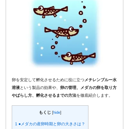
卵を安定して孵化させるために役に立つ
メチレンブルー水
溶液
という製品の効果や、
卵の管理、メダカの卵を取り方
やばらし方、孵化させるまでの方法
を徹底紹介します。
もくじ
[
hide
]
1
●メダカの産卵時期と卵の大きさは？