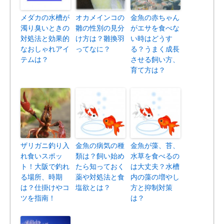
メダカの水槽が
オカメインコの
金魚の赤ちゃん
濁り臭いときの
雛の性別の見分
がエサを食べな
対処法と効果的
け方は？雛換羽
い時はどうす
なおしゃれアイ
ってなに？
る？うまく成長
テムは？
させる飼い方、
育て方は？
ザリガニ釣り入
金魚の病気の種
金魚が藻、苔、
れ食いスポッ
類は？飼い始め
水草を食べるの
ト！大阪で釣れ
たら知っておく
は大丈夫？水槽
る場所、時期
薬や対処法と食
内の藻の増やし
は？仕掛けやコ
塩欲とは？
方と抑制対策
ツを指南！
は？