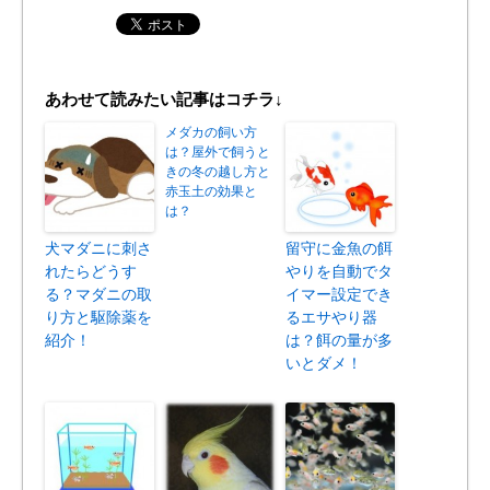
あわせて読みたい記事はコチラ↓
メダカの飼い方
は？屋外で飼うと
きの冬の越し方と
赤玉土の効果と
は？
犬マダニに刺さ
留守に金魚の餌
れたらどうす
やりを自動でタ
る？マダニの取
イマー設定でき
り方と駆除薬を
るエサやり器
紹介！
は？餌の量が多
いとダメ！