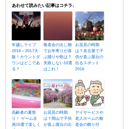
あわせて読みたい記事はコチラ↓
年越しライブ
敬老会の出し物
お花見の時期
2016～2017大
でお年寄りが喜
は？名古屋で子
阪！カウントダ
ぶ踊りや歌は？
供が喜ぶ屋台の
ウンはどこであ
失敗しない10選
出るスポット
る？
はこれ！
2016
高齢者の夏祭
お花見の時期
デイサービスや
り！ ゲーム企
は？岡山で子供
老人ホームの敬
画15選で楽しく
が喜ぶ屋台の出
老会の飾り付