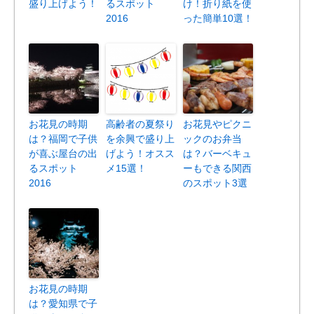
盛り上げよう！
るスポット
け！折り紙を使
2016
った簡単10選！
お花見の時期
高齢者の夏祭り
お花見やピクニ
は？福岡で子供
を余興で盛り上
ックのお弁当
が喜ぶ屋台の出
げよう！オスス
は？バーベキュ
るスポット
メ15選！
ーもできる関西
2016
のスポット3選
お花見の時期
は？愛知県で子