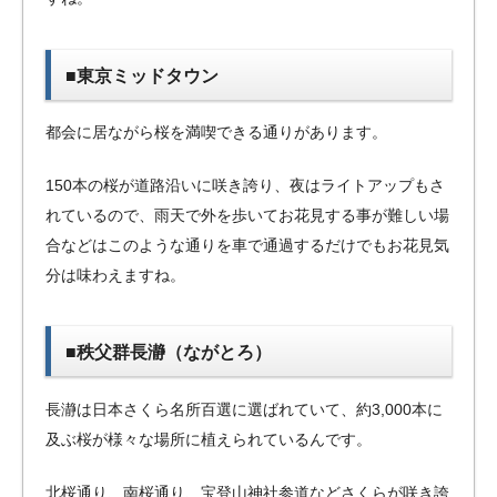
■東京ミッドタウン
都会に居ながら桜を満喫できる通りがあります。
150本の桜が道路沿いに咲き誇り、夜はライトアップもさ
れているので、雨天で外を歩いてお花見する事が難しい場
合などはこのような通りを車で通過するだけでもお花見気
分は味わえますね。
■秩父群長瀞（ながとろ）
長瀞は日本さくら名所百選に選ばれていて、約3,000本に
及ぶ桜が様々な場所に植えられているんです。
北桜通り、南桜通り、宝登山神社参道などさくらが咲き誇