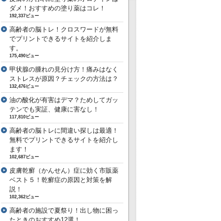
ダメ！おすすめの塗り薬はコレ！
192,337ビュー
高齢者の脳トレ！クロスワードが無料
でプリントできるサイトを紹介しま
す。
175,490ビュー
甲状腺の腫れの見分け方！痛みはなく
ストレスが原因？チェックの方法は？
132,476ビュー
油の酸化が有害はデマ？ためしてガッ
テンでも実証、健康に害なし！
117,810ビュー
高齢者の脳トレに間違い探しは最適！
無料でプリントできるサイトを紹介し
ます！
102,687ビュー
皮膚乾癬（かんせん）症に効く市販薬
ベスト５！乾癬症の原因と対策を解
説！
102,362ビュー
高齢者の施設で夏祭り！出し物に困っ
たときのおすすめ12選！