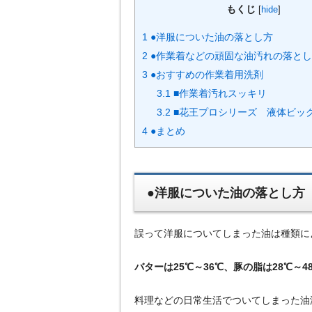
もくじ
[
hide
]
1
●洋服についた油の落とし方
2
●作業着などの頑固な油汚れの落と
3
●おすすめの作業着用洗剤
3.1
■作業着汚れスッキリ
3.2
■花王プロシリーズ 液体ビッ
4
●まとめ
●洋服についた油の落とし方
誤って洋服についてしまった油は種類に
バターは25℃～36℃、豚の脂は28℃～4
料理などの日常生活でついてしまった油