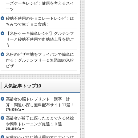
ーズケーキレシピ！健康を考えるスイ
ーツ
砂糖不使用のチョコレートレシピ！は
ちみつで生チョコ食感！
【米粉ケーキ簡単レシピ】グルテンフ
リーと砂糖不使用で血糖値上昇を防ご
う
米粉のピザ生地をフライパンで簡単に
作る！グルテンフリー＆無添加の米粉
ピザ
人気記事トップ10
高齢者の脳トレプリント・漢字・計
算・間違い探し無料配布サイト11選！
279,853ビュー
高齢者が椅子に座ったままできる体操
や簡単トレーニング厳選１０選
256,265ビュー
皮膚のかぶれに塗り薬のオロナインは