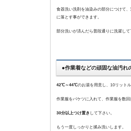
食器洗い洗剤を油染みの部分につけて、
に落とす事ができます。
部分洗いが済んだら普段通りに洗濯して
●作業着などの頑固な油汚れ
42℃～44℃
のお湯を用意し、10リット
作業服をバケツに入れて、作業服を数回
30分以上つけ置き
して下さい。
もう一度しっかりと揉み洗いします。