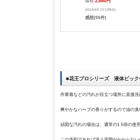
価格:
2,880円
(2016/4/6 23:12時点)
感想(55件)
■花王プロシリーズ 液体ビック
作業着などの汚れが目立つ場所に直接洗
爽やかなハーブの香りがするので油の臭
頑固な汚れの場合は、通常の1.5倍の
この洗剤であれば洗う手間がかからない