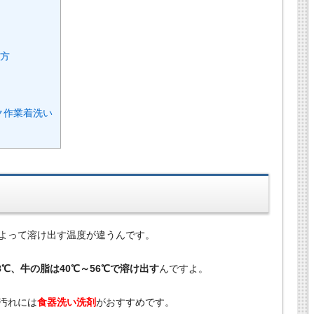
し方
ク作業着洗い
よって溶け出す温度が違うんです。
8℃、牛の脂は40℃～56℃で溶け出す
んですよ。
汚れには
食器洗い洗剤
がおすすめです。