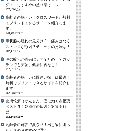
ダメ！おすすめの塗り薬はコレ！
192,337ビュー
高齢者の脳トレ！クロスワードが無料
でプリントできるサイトを紹介しま
す。
175,490ビュー
甲状腺の腫れの見分け方！痛みはなく
ストレスが原因？チェックの方法は？
132,476ビュー
油の酸化が有害はデマ？ためしてガッ
テンでも実証、健康に害なし！
117,810ビュー
高齢者の脳トレに間違い探しは最適！
無料でプリントできるサイトを紹介し
ます！
102,687ビュー
皮膚乾癬（かんせん）症に効く市販薬
ベスト５！乾癬症の原因と対策を解
説！
102,362ビュー
高齢者の施設で夏祭り！出し物に困っ
たときのおすすめ12選！