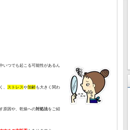
中いつでも起こる可能性があるん
く、
ストレス
や
加齢
も大きく関わ
す原因や、乾燥への
対処法
をご紹