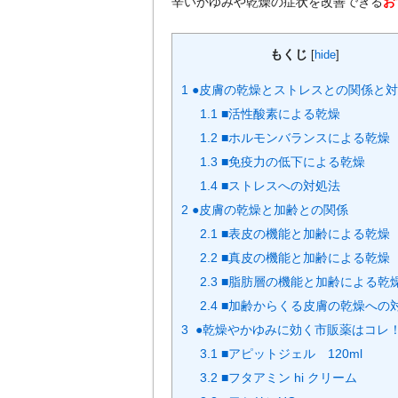
辛いかゆみや乾燥の症状を改善できる
お
もくじ
[
hide
]
1
●皮膚の乾燥とストレスとの関係と
1.1
■活性酸素による乾燥
1.2
■ホルモンバランスによる乾燥
1.3
■免疫力の低下による乾燥
1.4
■ストレスへの対処法
2
●皮膚の乾燥と加齢との関係
2.1
■表皮の機能と加齢による乾燥
2.2
■真皮の機能と加齢による乾燥
2.3
■脂肪層の機能と加齢による乾
2.4
■加齢からくる皮膚の乾燥への
3
●乾燥やかゆみに効く市販薬はコレ
3.1
■アピットジェル 120ml
3.2
■フタアミン hi クリーム