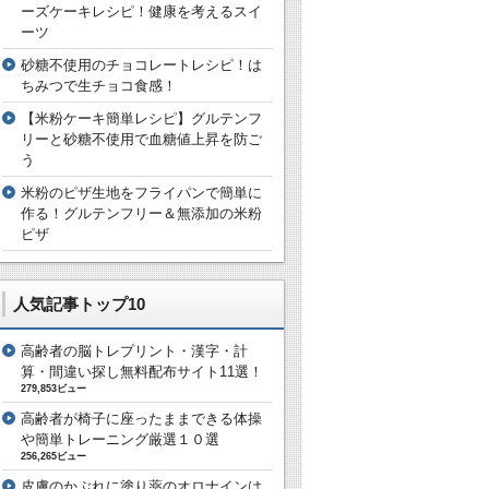
ーズケーキレシピ！健康を考えるスイ
ーツ
砂糖不使用のチョコレートレシピ！は
ちみつで生チョコ食感！
【米粉ケーキ簡単レシピ】グルテンフ
リーと砂糖不使用で血糖値上昇を防ご
う
米粉のピザ生地をフライパンで簡単に
作る！グルテンフリー＆無添加の米粉
ピザ
人気記事トップ10
高齢者の脳トレプリント・漢字・計
算・間違い探し無料配布サイト11選！
279,853ビュー
高齢者が椅子に座ったままできる体操
や簡単トレーニング厳選１０選
256,265ビュー
皮膚のかぶれに塗り薬のオロナインは