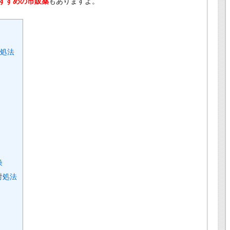
すすめの市販薬
もありますよ。
対処法
燥
対処法
！