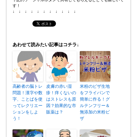
す！
↓ ↓ ↓ ↓ ↓ ↓ ↓ ↓ ↓ ↓ ↓
あわせて読みたい記事はコチラ↓
高齢者の脳トレ
皮膚の赤い湿
米粉のピザ生地
問題！漢字や数
疹！痒くないの
をフライパンで
字、ことばを使
はストレスも原
簡単に作る！グ
ってレクリエー
因？効果的な市
ルテンフリー＆
ションをしよ
販薬は？
無添加の米粉ピ
う！
ザ