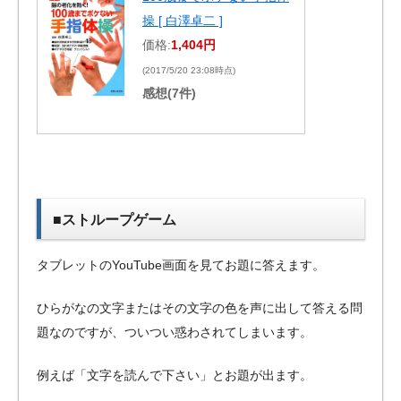
操 [ 白澤卓二 ]
価格:
1,404円
(2017/5/20 23:08時点)
感想(7件)
■ストループゲーム
タブレットのYouTube画面を見てお題に答えます。
ひらがなの文字またはその文字の色を声に出して答える問
題なのですが、ついつい惑わされてしまいます。
例えば「文字を読んで下さい」とお題が出ます。