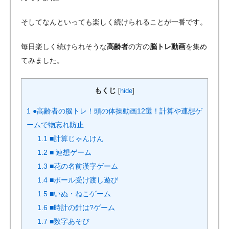
そしてなんといっても楽しく続けられることが一番です。
毎日楽しく続けられそうな
高齢者
の方の
脳トレ動画
を集め
てみました。
もくじ
[
hide
]
1
●高齢者の脳トレ！頭の体操動画12選！計算や連想ゲ
ームで物忘れ防止
1.1
■計算じゃんけん
1.2
■ 連想ゲーム
1.3
■花の名前漢字ゲーム
1.4
■ボール受け渡し遊び
1.5
■いぬ・ねこゲーム
1.6
■時計の針は?ゲーム
1.7
■数字あそび