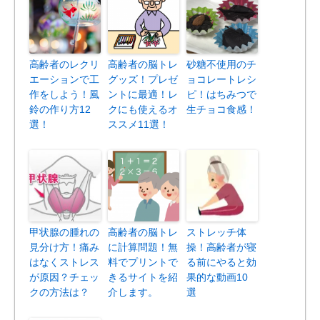
高齢者のレクリ
高齢者の脳トレ
砂糖不使用のチ
エーションで工
グッズ！プレゼ
ョコレートレシ
作をしよう！風
ントに最適！レ
ピ！はちみつで
鈴の作り方12
クにも使えるオ
生チョコ食感！
選！
ススメ11選！
甲状腺の腫れの
高齢者の脳トレ
ストレッチ体
見分け方！痛み
に計算問題！無
操！高齢者が寝
はなくストレス
料でプリントで
る前にやると効
が原因？チェッ
きるサイトを紹
果的な動画10
クの方法は？
介します。
選