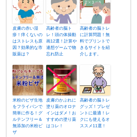
皮膚の赤い湿
高齢者の脳ト
高齢者の脳トレ
疹！痒くないの
レ！頭の体操動
に計算問題！無
はストレスも原
画12選！計算や
料でプリントで
因？効果的な市
連想ゲームで物
きるサイトを紹
販薬は？
忘れ防止
介します。
米粉のピザ生地
皮膚のかぶれに
高齢者の脳トレ
をフライパンで
塗り薬のオロナ
グッズ！プレゼ
簡単に作る！グ
インはダメ！お
ントに最適！レ
ルテンフリー＆
すすめの塗り薬
クにも使えるオ
無添加の米粉ピ
はコレ！
ススメ11選！
ザ