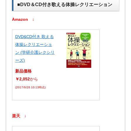
■DVD＆CD付き歌える体操レクリエーション
Amazon ↓
DVD&CD付き 歌える
体操レクリエーショ
ン (学研介護レクシリ
ーズ)
新品価格
￥2,052
から
(2017/6/28 10:13時点)
楽天 ↓