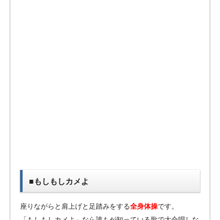
■もしもしカメよ
座りながらと肩上げと足踏みをする
全身体操
です。
「もしもしカメよ」なら誰もが知っている歌で大合唱しな