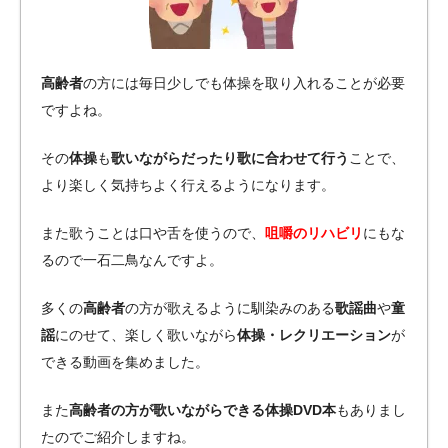
高齢者
の方には毎日少しでも体操を取り入れることが必要
ですよね。
その
体操
も
歌いながらだったり歌に合わせて行う
ことで、
より楽しく気持ちよく行えるようになります。
また歌うことは口や舌を使うので、
咀嚼のリハビリ
にもな
るので一石二鳥なんですよ。
多くの
高齢者
の方が歌えるように馴染みのある
歌謡曲
や
童
謡
にのせて、楽しく歌いながら
体操・レクリエーション
が
できる動画を集めました。
また
高齢者の方が歌いながらできる体操DVD本
もありまし
たのでご紹介しますね。