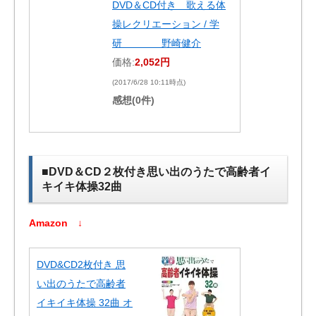
DVD＆CD付き 歌える体
操レクリエーション / 学
研 野崎健介
価格:
2,052円
(2017/6/28 10:11時点)
感想(0件)
■DVD＆CD２枚付き思い出のうたで高齢者イ
キイキ体操32曲
Amazon ↓
DVD&CD2枚付き 思
い出のうたで高齢者
イキイキ体操 32曲 オ