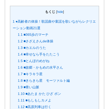
もくじ
[
hide
]
1
●高齢者の体操！歌謡曲や童謡を歌いながらレクリエ
ーション動画21選
1.1
■365歩のマーチ
1.2
■さざえさんde体操
1.3
■カエルのうた
1.4
■幸せなら手をたたこう
1.5
■とんぼのめがね
1.6
■故郷・かもめの水平さん
1.7
■キラキラ星
1.8
■きらきら星 モーツァルト編
1.9
■青い山脈
1.10
■あたま かた ひざ ポン
1.11
■もしもしカメよ
1.12
■高原列車は行く