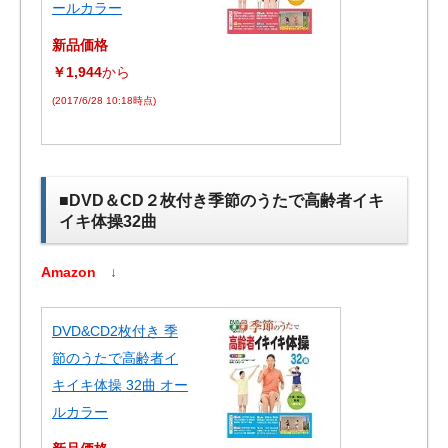
ールカラー
新品価格
￥1,944
から
(2017/6/28 10:18時点)
■DVD＆CD２枚付き季節のうたで高齢者イキ
イキ体操32曲
Amazon ↓
DVD&CD2枚付き 季
節のうたで高齢者イ
キイキ体操 32曲 オー
ルカラー