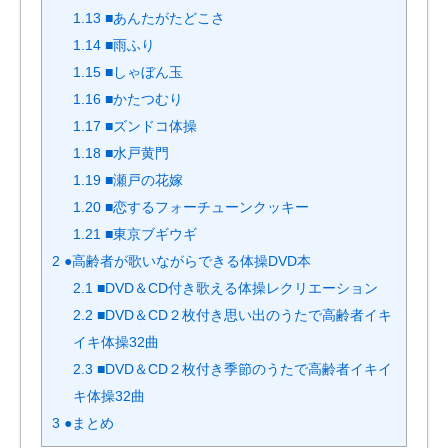
1.13
■あんたがたどこさ
1.14
■雨ふり
1.15
■しゃぼん玉
1.16
■かたつむり
1.17
■ズンドコ体操
1.18
■水戸黄門
1.19
■瀬戸の花嫁
1.20
■恋するフォーチューンクッキー
1.21
■東京ブギウギ
2
●高齢者が歌いながらできる体操DVD本
2.1
■DVD＆CD付き歌える体操レクリエーション
2.2
■DVD＆CD２枚付き思い出のうたで高齢者イキ
イキ体操32曲
2.3
■DVD＆CD２枚付き季節のうたで高齢者イキイ
キ体操32曲
3
●まとめ