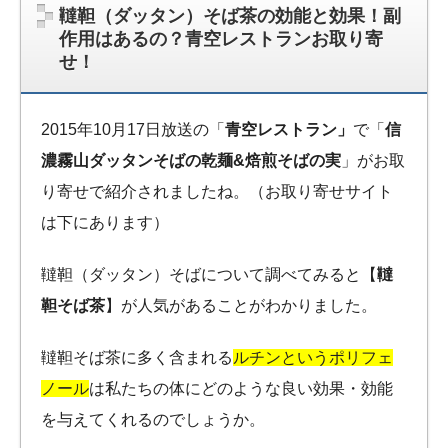
韃靼（ダッタン）そば茶の効能と効果！副
作用はあるの？青空レストランお取り寄
せ！
2015年10月17日放送の「
青空レストラン」
で「
信
濃霧山ダッタンそばの乾麺&焙煎そばの実
」がお取
り寄せで紹介されましたね。（お取り寄せサイト
は下にあります）
韃靼（ダッタン）そばについて調べてみると【
韃
靼そば茶
】が人気があることがわかりました。
韃靼そば茶に多く含まれる
ルチンというポリフェ
ノール
は私たちの体にどのような良い効果・効能
を与えてくれるのでしょうか。