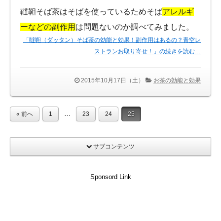
韃靼そば茶はそばを使っているためそば
アレルギ
ーなどの副作用
は問題ないのか調べてみました。
「韃靼（ダッタン）そば茶の効能と効果！副作用はあるの？青空レ
ストランお取り寄せ！」の続きを読む…
2015年10月17日（土）
お茶の効能と効果
…
« 前へ
1
23
24
25
サブコンテンツ
Sponsord Link