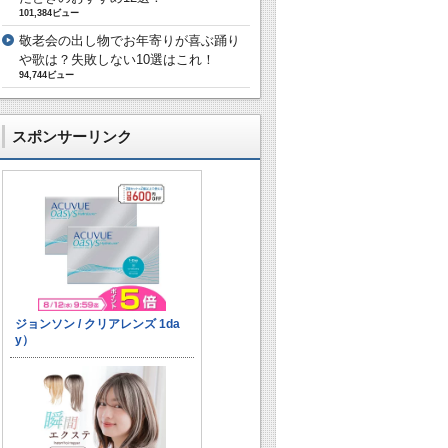
101,384ビュー
敬老会の出し物でお年寄りが喜ぶ踊り
や歌は？失敗しない10選はこれ！
94,744ビュー
スポンサーリンク