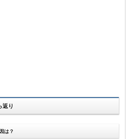
ら返り
因は？