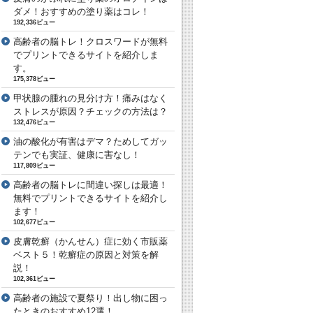
ダメ！おすすめの塗り薬はコレ！
192,336ビュー
高齢者の脳トレ！クロスワードが無料
でプリントできるサイトを紹介しま
す。
175,378ビュー
甲状腺の腫れの見分け方！痛みはなく
ストレスが原因？チェックの方法は？
132,476ビュー
油の酸化が有害はデマ？ためしてガッ
テンでも実証、健康に害なし！
117,809ビュー
高齢者の脳トレに間違い探しは最適！
無料でプリントできるサイトを紹介し
ます！
102,677ビュー
皮膚乾癬（かんせん）症に効く市販薬
ベスト５！乾癬症の原因と対策を解
説！
102,361ビュー
高齢者の施設で夏祭り！出し物に困っ
たときのおすすめ12選！