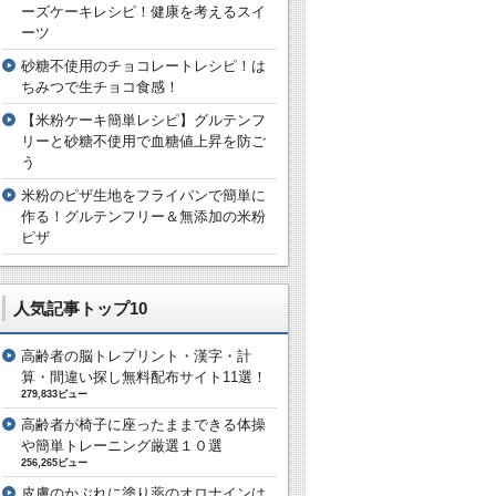
ーズケーキレシピ！健康を考えるスイ
ーツ
砂糖不使用のチョコレートレシピ！は
ちみつで生チョコ食感！
【米粉ケーキ簡単レシピ】グルテンフ
リーと砂糖不使用で血糖値上昇を防ご
う
米粉のピザ生地をフライパンで簡単に
作る！グルテンフリー＆無添加の米粉
ピザ
人気記事トップ10
高齢者の脳トレプリント・漢字・計
算・間違い探し無料配布サイト11選！
279,833ビュー
高齢者が椅子に座ったままできる体操
や簡単トレーニング厳選１０選
256,265ビュー
皮膚のかぶれに塗り薬のオロナインは