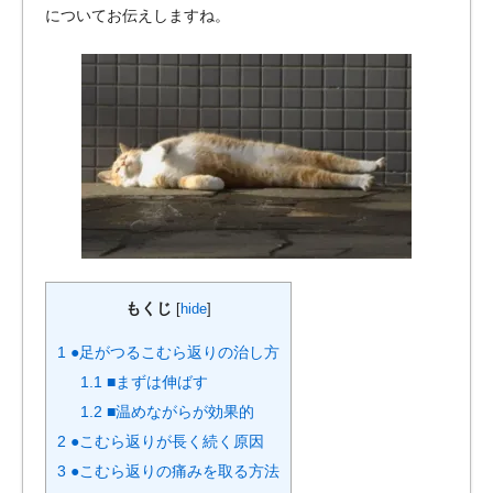
についてお伝えしますね。
もくじ
[
hide
]
1
●足がつるこむら返りの治し方
1.1
■まずは伸ばす
1.2
■温めながらが効果的
2
●こむら返りが長く続く原因
3
●こむら返りの痛みを取る方法