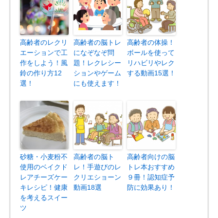
高齢者のレクリ
高齢者の脳トレ
高齢者の体操！
エーションで工
になぞなぞ問
ボールを使って
作をしよう！風
題！レクレシー
リハビリやレク
鈴の作り方12
ションやゲーム
する動画15選！
選！
にも使えます！
砂糖・小麦粉不
高齢者の脳ト
高齢者向けの脳
使用のベイクド
レ！手遊びのレ
トレ本おすすめ
レアチーズケー
クリエショーン
９冊！認知症予
キレシピ！健康
動画18選
防に効果あり！
を考えるスイー
ツ