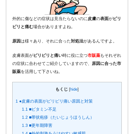
外的に傷などの症状は見当たらないのに
皮膚
の
表面
が
ピリ
ピリと痛む
場合がありますよね。
原因
は様々あり、それに合った
対処法
があるんですよ。
皮膚表面が
ピリピリと痛い
時に役に立つ
市販薬
もそれぞれ
の症状に合わせてご紹介していますので、
原因に合った市
販薬
を活用して下さいね。
もくじ
[
hide
]
1
●皮膚の表面がピリピリ痛い原因と対策
1.1
■ビタミン不足
1.2
■帯状疱疹（たいじょうほうしん）
1.3
■更年期障害
1.4
■外的刺激をうけやすい敏感肌