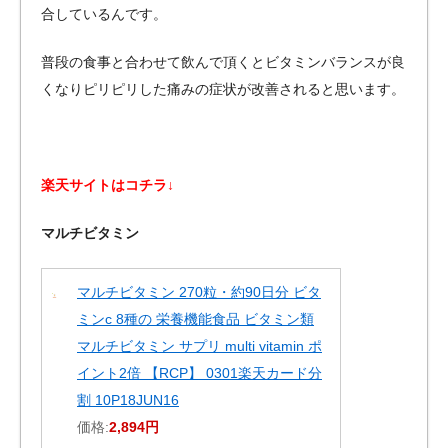
合しているんです。
普段の食事と合わせて飲んで頂くとビタミンバランスが良
くなりピリピリした痛みの症状が改善されると思います。
楽天サイトはコチラ↓
マルチビタミン
マルチビタミン 270粒・約90日分 ビタ
ミンc 8種の 栄養機能食品 ビタミン類
マルチビタミン サプリ multi vitamin ポ
イント2倍 【RCP】 0301楽天カード分
割 10P18JUN16
価格:
2,894円