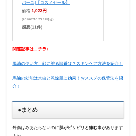
バーユ]【コスメセール】
価格:
1,023円
(2016/7/16 23:37時点)
感想(11件)
関連記事はコチラ↓
馬油の使い方、顔に塗る順番は？スキンケア方法を紹介！
馬油の効能は水虫と乾燥肌に効果！おススメの保管法を紹
介！
●まとめ
外傷はみあたらないのに
肌がピリピリと痛む
事があります
よね。