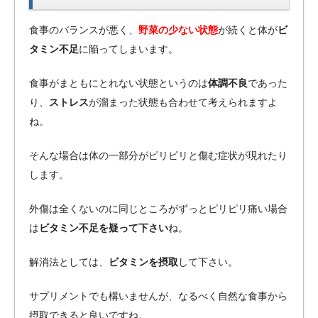
食事のバランスが悪く、
野菜の少ない状態
が続くと体が
ビ
タミン不足
に陥ってしまいます。
食事がまともにとれない状態というのは
体調不良
であった
り、
ストレス
が溜まった状態も合わせて考えられますよ
ね。
そんな場合は体の一部分がピリピリと傷む症状が現れたり
します。
外傷は全くないのに同じところがずっとピリピリ痛い場合
は
ビタミン不足を疑って下さい
ね。
解消法としては、
ビタミンを摂取
して下さい。
サプリメントでも構いませんが、なるべく自然な食事から
摂取できると良いですね。