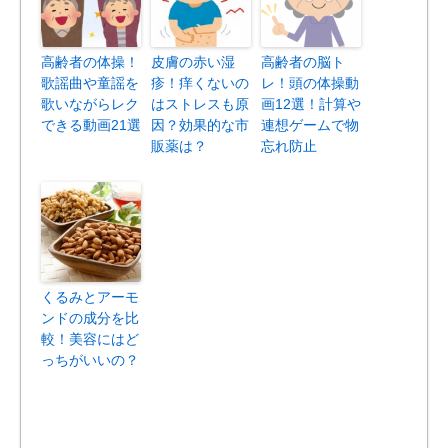
高齢者の体操！
皮膚の赤い湿
高齢者の脳ト
歌謡曲や童謡を
疹！痒くないの
レ！頭の体操動
歌いながらレク
はストレスも原
画12選！計算や
できる動画21選
因？効果的な市
連想ゲームで物
販薬は？
忘れ防止
くるみとアーモ
ンドの成分を比
較！美容にはど
っちがいいの？