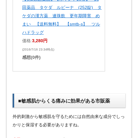
田薬品 タケダ ルビーナ (252錠) タ
ケダの漢方薬 連珠飲 更年期障害 め
まい 【送料無料】 【smtb-s】 ツル
ハドラッグ
価格:
3,280円
(2016/7/16 23:34時点)
感想(0件)
■敏感肌からくる痛みに効果がある市販薬
外的刺激から敏感肌を守るためには自然由来な成分でしっ
かりと保湿する必要がありますね。