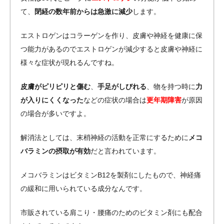
て、
閉経の数年前からは急激に減少
します。
エストロゲンはコラーゲンを作り、皮膚や神経を健康に保
つ能力があるのでエストロゲンが減少すると皮膚や神経に
様々な症状が現れるんですね。
皮膚がピリピリと傷む
、
手足がしびれる
、物を持つ時に
力
が入りにくくなった
などの症状の場合は
更年期障害
が原因
の場合が多いですよ。
解消法としては、末梢神経の活動を正常にするために
メコ
バラミンの摂取が有効
だと言われています。
メコバラミンはビタミンB12を製剤にしたもので、神経痛
の緩和に用いられている成分なんです。
市販されている肩こり・腰痛のためのビタミン剤にも配合