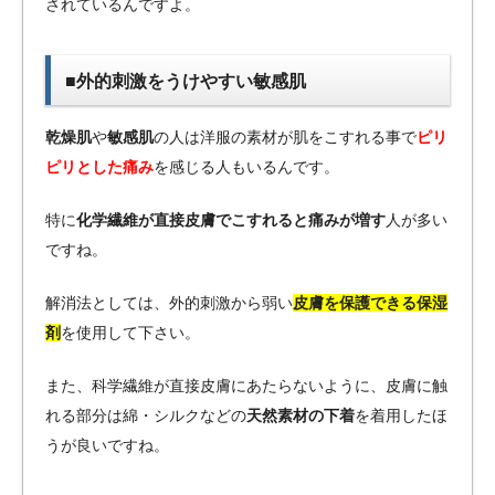
されているんですよ。
■外的刺激をうけやすい敏感肌
乾燥肌
や
敏感肌
の人は洋服の素材が肌をこすれる事で
ピリ
ピリとした痛み
を感じる人もいるんです。
特に
化学繊維が直接皮膚でこすれると痛みが増す
人が多い
ですね。
解消法としては、外的刺激から弱い
皮膚を保護できる保湿
剤
を使用して下さい。
また、科学繊維が直接皮膚にあたらないように、皮膚に触
れる部分は綿・シルクなどの
天然素材の下着
を着用したほ
うが良いですね。