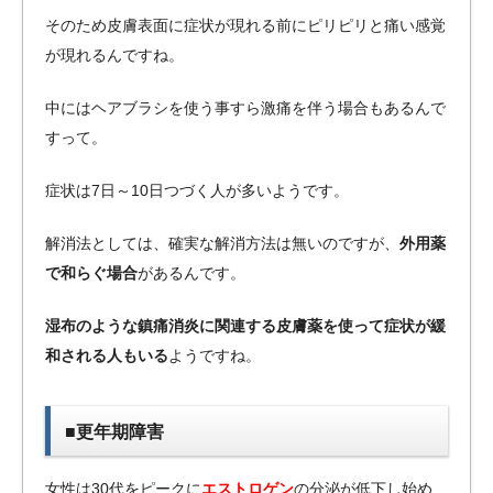
そのため皮膚表面に症状が現れる前にピリピリと痛い感覚
が現れるんですね。
中にはヘアブラシを使う事すら激痛を伴う場合もあるんで
すって。
症状は7日～10日つづく人が多いようです。
解消法としては、確実な解消方法は無いのですが、
外用薬
で和らぐ場合
があるんです。
湿布のような鎮痛消炎に関連する皮膚薬を使って症状が緩
和される人もいる
ようですね。
■更年期障害
女性は30代をピークに
エストロゲン
の分泌が低下し始め