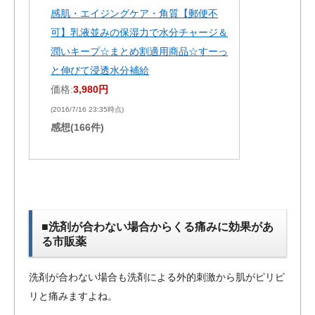
感肌・エイジングケア・角質【郵便不
可】乳液並みの保湿力で水分チャージ＆
潤いキープ☆まとめ割適用商品☆すーっ
と伸びて浸透水分補給
価格:
3,980円
(2016/7/16 23:35時点)
感想(166件)
■洗剤が合わない場合からくる痛みに効果があ
る市販薬
洗剤が合わない場合も洗剤による外的刺激から肌がピリピ
リと痛みますよね。