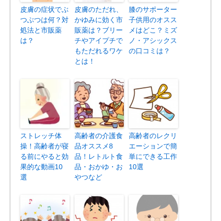
皮膚の症状でぶ
皮膚のただれ、
膝のサポーター
つぶつは何？対
かゆみに効く市
子供用のオスス
処法と市販薬
販薬は？ブリー
メはどこ？ミズ
は？
チやアイプチで
ノ・アシックス
もただれるワケ
の口コミは？
とは！
ストレッチ体
高齢者の介護食
高齢者のレクリ
操！高齢者が寝
品オススメ8
エーションで簡
る前にやると効
品！レトルト食
単にできる工作
果的な動画10
品・おかゆ・お
10選
選
やつなど