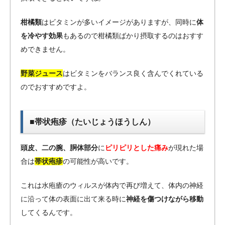
柑橘類
はビタミンが多いイメージがありますが、同時に
体
を冷やす効果
もあるので柑橘類ばかり摂取するのはおすす
めできません。
野菜ジュース
はビタミンをバランス良く含んでくれている
のでおすすめですよ。
■帯状疱疹（たいじょうほうしん）
頭皮、二の腕、胴体部分
に
ピリピリとした痛み
が現れた場
合は
帯状疱疹
の可能性が高いです。
これは水疱瘡のウィルスが体内で再び増えて、体内の神経
に沿って体の表面に出て来る時に
神経を傷つけながら移動
してくるんです。