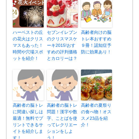
ハーベストの丘
セブンイレブン
高齢者向けの脳
の花火はクリス
のクリスマスケ
トレ本おすすめ
マスもあった！
ーキ2015!おす
９冊！認知症予
時間や穴場スポ
すめの評判価格
防に効果あり！
ットを紹介！
とカロリーは？
高齢者の脳トレ
高齢者の脳トレ
高齢者の夏祭り
に間違い探しは
問題！漢字や数
の食べ物！オス
最適！無料でプ
字、ことばを使
スメ23品を紹
リントできるサ
ってレクリエー
介！
イトを紹介しま
ションをしよ
す！
う！