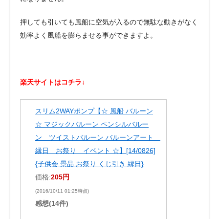
押しても引いても風船に空気が入るので無駄な動きがなく
効率よく風船を膨らませる事ができますよ。
楽天サイトはコチラ↓
スリム2WAYポンプ【☆ 風船 バルーン
☆ マジックバルーン ペンシルバルー
ン ツイストバルーン バルーンアート
縁日 お祭り イベント ☆】[14/0826]
{子供会 景品 お祭り くじ引き 縁日}
価格:
205円
(2016/10/11 01:25時点)
感想(14件)