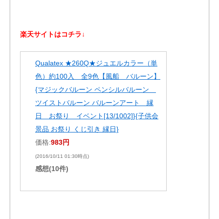
楽天サイトはコチラ↓
Qualatex ★260Q★ジュエルカラー（単
色）約100入 全9色【風船 バルーン】
{マジックバルーン ペンシルバルーン
ツイストバルーン バルーンアート 縁
日 お祭り イベント[13/1002]}{子供会
景品 お祭り くじ引き 縁日}
価格:
983円
(2016/10/11 01:30時点)
感想(10件)