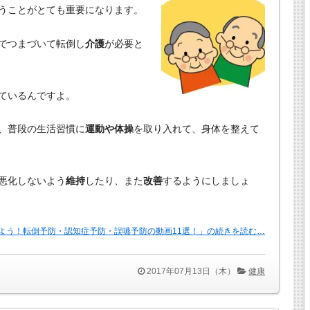
うことがとても重要になります。
でつまづいて転倒し
介護
が必要と
ているんですよ。
、普段の生活習慣に
運動や体操
を取り入れて、身体を整えて
悪化しないよう
維持
したり、また
改善
するようにしましょ
よう！転倒予防・認知症予防・誤嚥予防の動画11選！」の続きを読む…
2017年07月13日（木）
健康