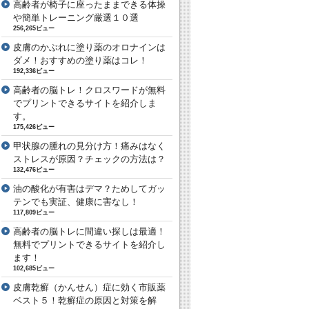
高齢者が椅子に座ったままできる体操
や簡単トレーニング厳選１０選
256,265ビュー
皮膚のかぶれに塗り薬のオロナインは
ダメ！おすすめの塗り薬はコレ！
192,336ビュー
高齢者の脳トレ！クロスワードが無料
でプリントできるサイトを紹介しま
す。
175,426ビュー
甲状腺の腫れの見分け方！痛みはなく
ストレスが原因？チェックの方法は？
132,476ビュー
油の酸化が有害はデマ？ためしてガッ
テンでも実証、健康に害なし！
117,809ビュー
高齢者の脳トレに間違い探しは最適！
無料でプリントできるサイトを紹介し
ます！
102,685ビュー
皮膚乾癬（かんせん）症に効く市販薬
ベスト５！乾癬症の原因と対策を解