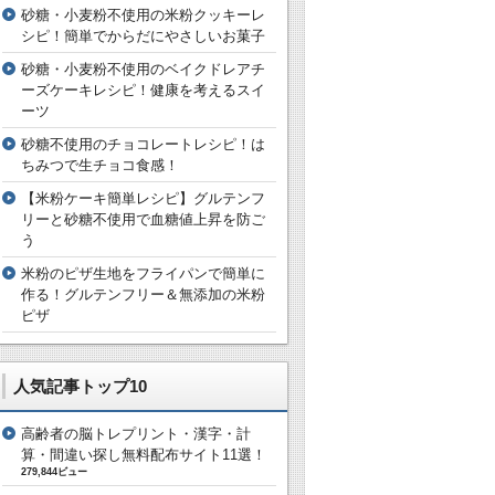
砂糖・小麦粉不使用の米粉クッキーレ
シピ！簡単でからだにやさしいお菓子
砂糖・小麦粉不使用のベイクドレアチ
ーズケーキレシピ！健康を考えるスイ
ーツ
砂糖不使用のチョコレートレシピ！は
ちみつで生チョコ食感！
【米粉ケーキ簡単レシピ】グルテンフ
リーと砂糖不使用で血糖値上昇を防ご
う
米粉のピザ生地をフライパンで簡単に
作る！グルテンフリー＆無添加の米粉
ピザ
人気記事トップ10
高齢者の脳トレプリント・漢字・計
算・間違い探し無料配布サイト11選！
279,844ビュー