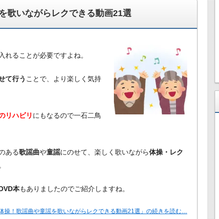
を歌いながらレクできる動画21選
入れることが必要ですよね。
せて行う
ことで、より楽しく気持
のリハビリ
にもなるので一石二鳥
のある
歌謡曲
や
童謡
にのせて、楽しく歌いながら
体操・レク
。
VD本
もありましたのでご紹介しますね。
体操！歌謡曲や童謡を歌いながらレクできる動画21選」の続きを読む…