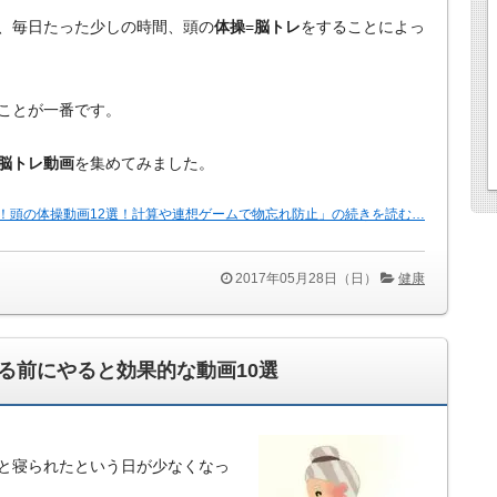
、毎日たった少しの時間、頭の
体操
=
脳トレ
をすることによっ
ことが一番です。
脳トレ動画
を集めてみました。
！頭の体操動画12選！計算や連想ゲームで物忘れ防止」の続きを読む…
2017年05月28日（日）
健康
る前にやると効果的な動画10選
と寝られたという日が少なくなっ