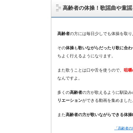
高齢者の体操！歌謡曲や童謡
高齢者
の方には毎日少しでも体操を取り
その
体操
も
歌いながらだったり歌に合わ
ちよく行えるようになります。
また歌うことは口や舌を使うので、
咀嚼
なんですよ。
多くの
高齢者
の方が歌えるように馴染み
リエーション
ができる動画を集めました
また
高齢者の方が歌いながらできる体操D
「高齢者の