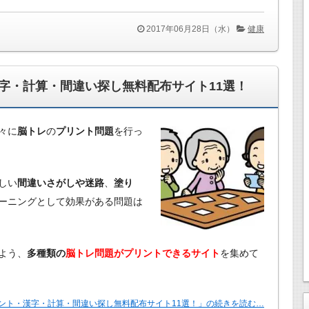
2017年06月28日（水）
健康
字・計算・間違い探し無料配布サイト11選！
々に
脳トレ
の
プリント問題
を行っ
しい
間違いさがしや迷路
、
塗り
ーニングとして効果がある問題は
よう、
多種類の
脳トレ問題がプリントできるサイト
を集めて
ント・漢字・計算・間違い探し無料配布サイト11選！」の続きを読む…