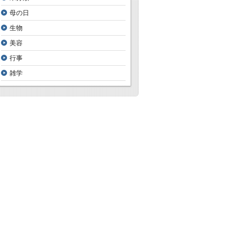
母の日
生物
美容
行事
雑学