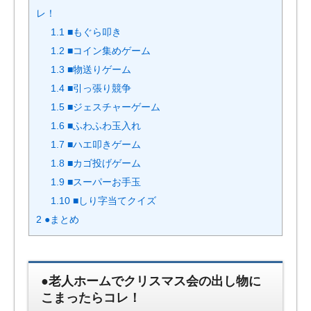
レ！
1.1
■もぐら叩き
1.2
■コイン集めゲーム
1.3
■物送りゲーム
1.4
■引っ張り競争
1.5
■ジェスチャーゲーム
1.6
■ふわふわ玉入れ
1.7
■ハエ叩きゲーム
1.8
■カゴ投げゲーム
1.9
■スーパーお手玉
1.10
■しり字当てクイズ
2
●まとめ
●老人ホームでクリスマス会の出し物に
こまったらコレ！