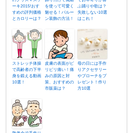
ーキ2015!おす
を使って可愛く
ぶ踊りや歌は？
すめの評判価格
魅せる！バルー
失敗しない10選
とカロリーは？
ン装飾の方法！
はこれ！
ストレッチ体操
皮膚の表面がピ
母の日には手作
で高齢者の下半
リピリ痛い！痛
りアクセサリー
身を鍛える動画
みの原因と対
やブローチをプ
10選！
策、おすすめの
レゼント！作り
市販薬は？
方10選
敬老会で手作り