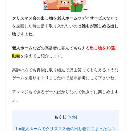
クリスマス会
の
出し物
を
老人ホーム
や
デイサービス
などで
を企画した時に是非取り入れたいのは
誰もが楽しめる出し
物
ですよね。
老人ホームなど
の高齢者に喜んでもらえる
出し物を10選
、
動画
を添えてご紹介します。
高齢の方でも真剣に取り組んで沢山笑ってもらえるような
ゲームを選りすぐりましたので是非参考にして下さいね。
アレンジもできるゲームばかりなので飽きずに楽しめます
よ。
もくじ
[
hide
]
1
●老人ホームでクリスマス会の出し物にこまったらコ