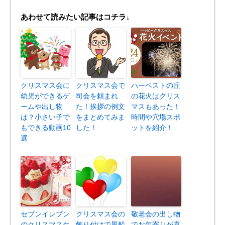
あわせて読みたい記事はコチラ↓
クリスマス会に
クリスマス会で
ハーベストの丘
幼児ができるゲ
司会を頼まれ
の花火はクリス
ームや出し物
た！挨拶の例文
マスもあった！
は？小さい子で
をまとめてみま
時間や穴場スポ
もできる動画10
した！
ットを紹介！
選
セブンイレブン
クリスマス会の
敬老会の出し物
のクリスマスケ
飾り付けで風船
でお年寄りが喜